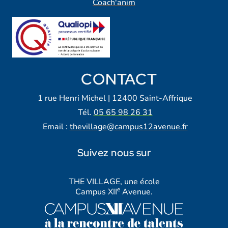
Coach'anim
CONTACT
1 rue Henri Michel | 12400 Saint-Affrique
Tél.
05 65 98 26 31
Email :
thevillage@campus12avenue.fr
Suivez nous sur
Lien vers notre page Facebook
Lien vers notre page Tiktok
Lien vers notre page Instagra
Lien vers notre LinkedIn
Lien vers notre chaine Yout
THE VILLAGE, une école
e
Campus XII
Avenue.