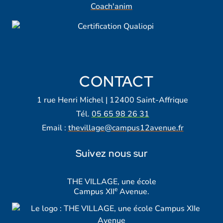
Coach'anim
CONTACT
1 rue Henri Michel | 12400 Saint-Affrique
Tél.
05 65 98 26 31
Email :
thevillage@campus12avenue.fr
Suivez nous sur
Lien vers notre page Facebook
Lien vers notre page Tiktok
Lien vers notre page Instagra
Lien vers notre LinkedIn
Lien vers notre chaine Yout
THE VILLAGE, une école
e
Campus XII
Avenue.