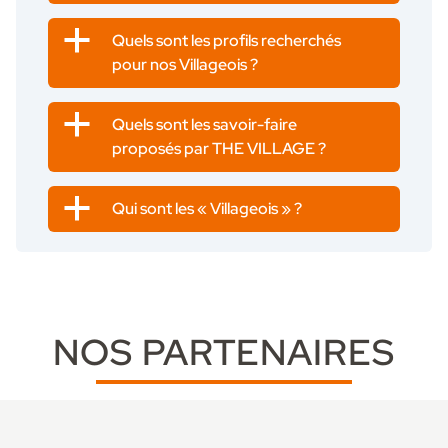
a
Quels sont les profils recherchés
pour nos Villageois ?
a
Quels sont les savoir-faire
proposés par THE VILLAGE ?
a
Qui sont les « Villageois » ?
NOS PARTENAIRES