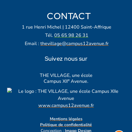
CONTACT
1 rue Henri Michel | 12400 Saint-Affrique
Tél.
05 65 98 26 31
Email :
thevillage@campus12avenue.fr
Suivez nous sur
Lien vers notre page Facebook
Lien vers notre page Tiktok
Lien vers notre page Instagra
Lien vers notre LinkedIn
Lien vers notre chaine Yout
THE VILLAGE, une école
e
Campus XII
Avenue.
www.campus12avenue.fr
Mentions légales
Politique de confidentialité
Conception :
Imago Design