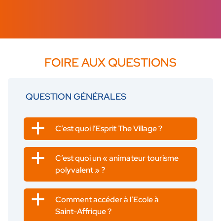
FOIRE AUX QUESTIONS
QUESTION GÉNÉRALES
a
C’est quoi l’Esprit The Village ?
a
C’est quoi un « animateur tourisme
polyvalent » ?
a
Comment accéder à l’Ecole à
Saint-Affrique ?