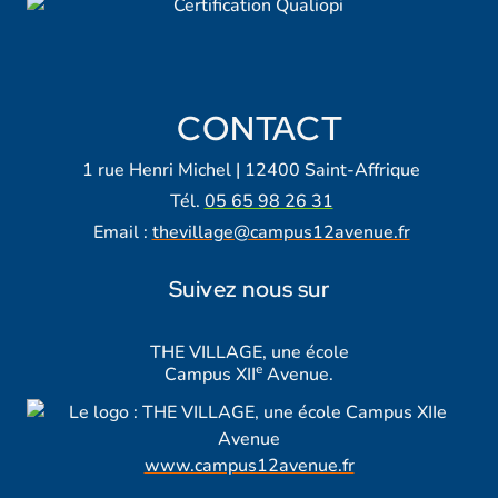
CONTACT
1 rue Henri Michel | 12400 Saint-Affrique
Tél.
05 65 98 26 31
Email :
thevillage@campus12avenue.fr
Suivez nous sur
Lien vers notre page Facebook
Lien vers notre page Tiktok
Lien vers notre page Instagra
Lien vers notre LinkedIn
Lien vers notre chaine Yout
THE VILLAGE, une école
e
Campus XII
Avenue.
www.campus12avenue.fr