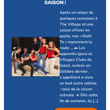
SAISON !
10 juin 2026
Après un retour de
quelques semaines à
The Village et une
saison d’hiver en
poche, nos « Multi
To » reprennent la
route … 🚗 Les
apprentis Igesa et
Villages Clubs du
Soleil, rentrés en
Octobre dernier,
s’apprêtent à vivre
un tout autre rythme
: celui de la saison
estivale. ☀️ Dès cette
fin de semaine, ils […]