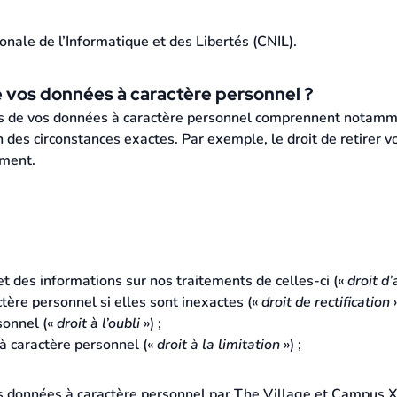
ale de l’Informatique et des Libertés (CNIL).
de vos données à caractère personnel ?
ins de vos données à caractère personnel comprennent notamm
on des circonstances exactes. Par exemple, le droit de retirer
ement.
t des informations sur nos traitements de celles-ci («
droit d’
tère personnel si elles sont inexactes («
droit de rectification
»
sonnel («
droit à l’oubli
») ;
à caractère personnel («
droit à la limitation
») ;
os données à caractère personnel par The Village et Campus X