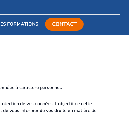
Lien ver
Lien ver
Lien v
Lien v
Lien
CONTACT
LES FORMATIONS
onnées à caractère personnel.
otection de vos données. L’objectif de cette
t de vous informer de vos droits en matière de