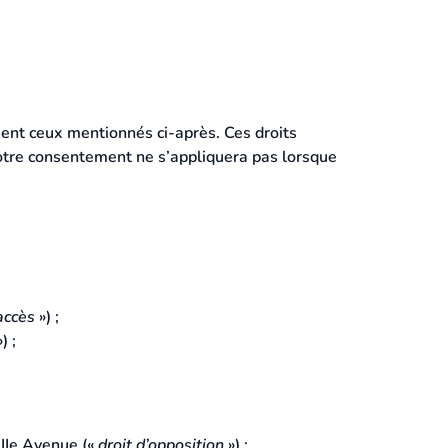
ent ceux mentionnés ci-après. Ces droits
 votre consentement ne s’appliquera pas lorsque
accès
») ;
) ;
IIe Avenue («
droit d’opposition
») ;