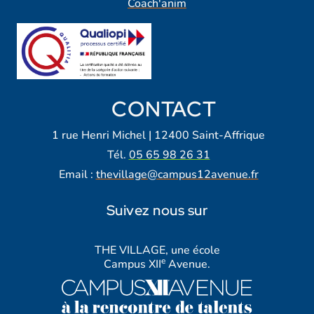
Coach'anim
CONTACT
1 rue Henri Michel | 12400 Saint-Affrique
Tél.
05 65 98 26 31
Email :
thevillage@campus12avenue.fr
Suivez nous sur
Lien vers notre page Facebook
Lien vers notre page Tiktok
Lien vers notre page Instagra
Lien vers notre LinkedIn
Lien vers notre chaine Yout
THE VILLAGE, une école
e
Campus XII
Avenue.