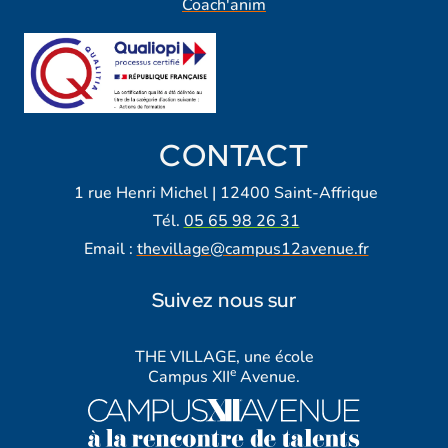
Coach'anim
CONTACT
1 rue Henri Michel | 12400 Saint-Affrique
Tél.
05 65 98 26 31
Email :
thevillage@campus12avenue.fr
Suivez nous sur
Lien vers notre page Facebook
Lien vers notre page Tiktok
Lien vers notre page Instagra
Lien vers notre LinkedIn
Lien vers notre chaine Yout
THE VILLAGE, une école
e
Campus XII
Avenue.