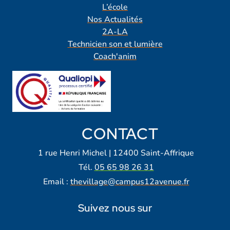
L’école
Nos Actualités
2A-LA
Technicien son et lumière
Coach'anim
CONTACT
1 rue Henri Michel | 12400 Saint-Affrique
Tél.
05 65 98 26 31
Email :
thevillage@campus12avenue.fr
Suivez nous sur
Lien vers notre page Facebook
Lien vers notre page Tiktok
Lien vers notre page Instagra
Lien vers notre LinkedIn
Lien vers notre chaine Yout