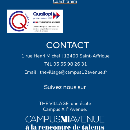
Coach'anim
CONTACT
1 rue Henri Michel | 12400 Saint-Affrique
Tél.
05 65 98 26 31
Email :
thevillage@campus12avenue.fr
Suivez nous sur
Lien vers notre page Facebook
Lien vers notre page Tiktok
Lien vers notre page Instagra
Lien vers notre LinkedIn
Lien vers notre chaine Yout
THE VILLAGE, une école
e
Campus XII
Avenue.