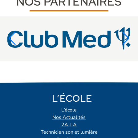
NOS PARTENAIRES
L’ÉCOLE
L’école
Nos Actualités
2A-LA
Technicien son et lumière