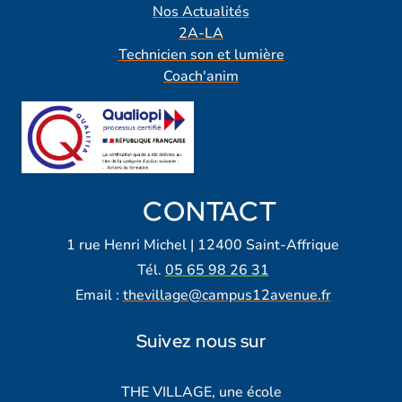
Nos Actualités
2A-LA
Technicien son et lumière
Coach'anim
CONTACT
1 rue Henri Michel | 12400 Saint-Affrique
Tél.
05 65 98 26 31
Email :
thevillage@campus12avenue.fr
Suivez nous sur
Lien vers notre page Facebook
Lien vers notre page Tiktok
Lien vers notre page Instagra
Lien vers notre LinkedIn
Lien vers notre chaine Yout
THE VILLAGE, une école