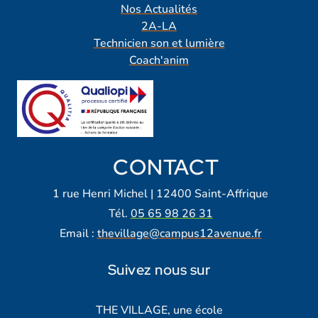
Nos Actualités
2A-LA
Technicien son et lumière
Coach'anim
CONTACT
1 rue Henri Michel | 12400 Saint-Affrique
Tél.
05 65 98 26 31
Email :
thevillage@campus12avenue.fr
Suivez nous sur
Lien vers notre page Facebook
Lien vers notre page Tiktok
Lien vers notre page Instagra
Lien vers notre LinkedIn
Lien vers notre chaine Yout
THE VILLAGE, une école