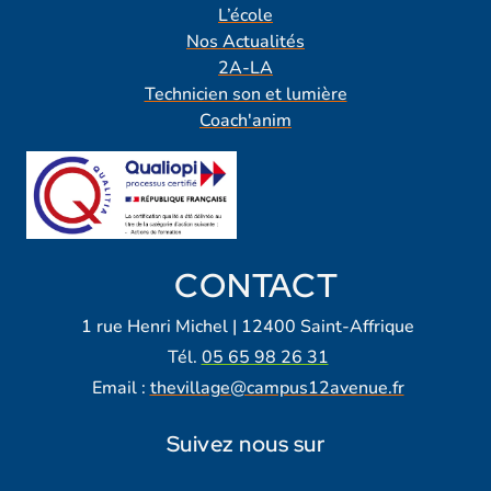
L’école
Nos Actualités
2A-LA
Technicien son et lumière
Coach'anim
CONTACT
1 rue Henri Michel | 12400 Saint-Affrique
Tél.
05 65 98 26 31
Email :
thevillage@campus12avenue.fr
Suivez nous sur
Lien vers notre page Facebook
Lien vers notre page Tiktok
Lien vers notre page Instagra
Lien vers notre LinkedIn
Lien vers notre chaine Yout