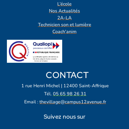
L’école
Nos Actualités
2A-LA
Technicien son et lumière
Coach'anim
CONTACT
1 rue Henri Michel | 12400 Saint-Affrique
Tél.
05 65 98 26 31
Email :
thevillage@campus12avenue.fr
Suivez nous sur
Lien vers notre page Facebook
Lien vers notre page Tiktok
Lien vers notre page Instagra
Lien vers notre LinkedIn
Lien vers notre chaine Yout