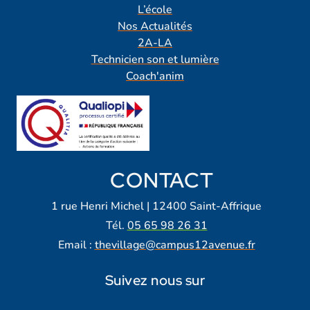
L’école
Nos Actualités
2A-LA
Technicien son et lumière
Coach'anim
CONTACT
1 rue Henri Michel | 12400 Saint-Affrique
Tél.
05 65 98 26 31
Email :
thevillage@campus12avenue.fr
Suivez nous sur
Lien vers notre page Facebook
Lien vers notre page Tiktok
Lien vers notre page Instagra
Lien vers notre LinkedIn
Lien vers notre chaine Yout