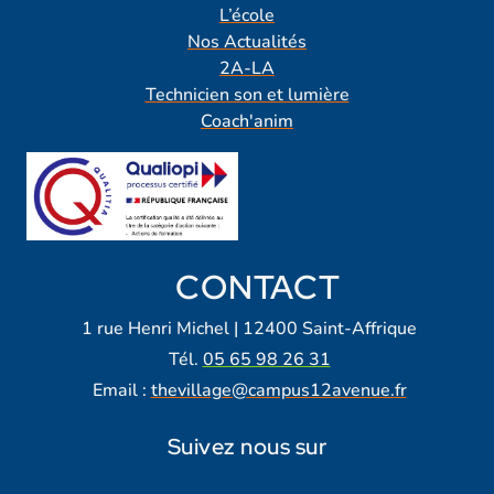
L’école
Nos Actualités
2A-LA
Technicien son et lumière
Coach'anim
CONTACT
1 rue Henri Michel | 12400 Saint-Affrique
Tél.
05 65 98 26 31
Email :
thevillage@campus12avenue.fr
Suivez nous sur
Lien vers notre page Facebook
Lien vers notre page Tiktok
Lien vers notre page Instagra
Lien vers notre LinkedIn
Lien vers notre chaine Yout