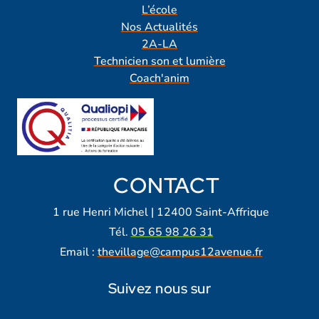
L’école
Nos Actualités
2A-LA
Technicien son et lumière
Coach'anim
CONTACT
1 rue Henri Michel | 12400 Saint-Affrique
Tél.
05 65 98 26 31
Email :
thevillage@campus12avenue.fr
Suivez nous sur
Lien vers notre page Facebook
Lien vers notre page Tiktok
Lien vers notre page Instagra
Lien vers notre LinkedIn
Lien vers notre chaine Yout