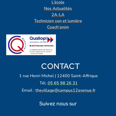
L’école
Nos Actualités
2A-LA
Technicien son et lumière
Coach'anim
CONTACT
1 rue Henri Michel | 12400 Saint-Affrique
Tél.
05 65 98 26 31
Email :
thevillage@campus12avenue.fr
Suivez nous sur
Lien vers notre page Facebook
Lien vers notre page Tiktok
Lien vers notre page Instagra
Lien vers notre LinkedIn
Lien vers notre chaine Yout