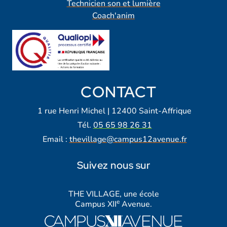
Technicien son et lumière
Coach'anim
CONTACT
1 rue Henri Michel | 12400 Saint-Affrique
Tél.
05 65 98 26 31
Email :
thevillage@campus12avenue.fr
Suivez nous sur
Lien vers notre page Facebook
Lien vers notre page Tiktok
Lien vers notre page Instagra
Lien vers notre LinkedIn
Lien vers notre chaine Yout
THE VILLAGE, une école
e
Campus XII
Avenue.