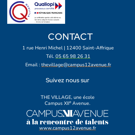
CONTACT
1 rue Henri Michel | 12400 Saint-Affrique
Tél.
05 65 98 26 31
Email :
thevillage@campus12avenue.fr
Suivez nous sur
Lien vers notre page Facebook
Lien vers notre page Tiktok
Lien vers notre page Instagra
Lien vers notre LinkedIn
Lien vers notre chaine Yout
THE VILLAGE, une école
e
Campus XII
Avenue.
www.campus12avenue.fr