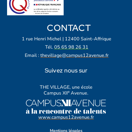
CONTACT
1 rue Henri Michel | 12400 Saint-Affrique
Tél.
05 65 98 26 31
Email :
thevillage@campus12avenue.fr
Suivez nous sur
Lien vers notre page Facebook
Lien vers notre page Tiktok
Lien vers notre page Instagra
Lien vers notre LinkedIn
Lien vers notre chaine Yout
THE VILLAGE, une école
e
Campus XII
Avenue.
www.campus12avenue.fr
Mentions légales