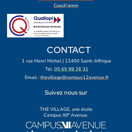
Coach'anim
CONTACT
1 rue Henri Michel | 12400 Saint-Affrique
Tél.
05 65 98 26 31
Email :
thevillage@campus12avenue.fr
Suivez nous sur
Lien vers notre page Facebook
Lien vers notre page Tiktok
Lien vers notre page Instagra
Lien vers notre LinkedIn
Lien vers notre chaine Yout
THE VILLAGE, une école
e
Campus XII
Avenue.