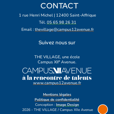
CONTACT
1 rue Henri Michel | 12400 Saint-Affrique
Tél.
05 65 98 26 31
Email :
thevillage@campus12avenue.fr
Suivez nous sur
Lien vers notre page Facebook
Lien vers notre page Tiktok
Lien vers notre page Instagra
Lien vers notre LinkedIn
Lien vers notre chaine Yout
THE VILLAGE, une école
e
Campus XII
Avenue.
www.campus12avenue.fr
Mentions légales
Politique de confidentialité
Conception :
Imago Design
2026 - THE VILLAGE / Campus XIIe Avenue
Retour