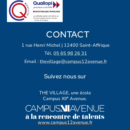
CONTACT
1 rue Henri Michel | 12400 Saint-Affrique
Tél.
05 65 98 26 31
Email :
thevillage@campus12avenue.fr
Suivez nous sur
Lien vers notre page Facebook
Lien vers notre page Tiktok
Lien vers notre page Instagra
Lien vers notre LinkedIn
Lien vers notre chaine Yout
THE VILLAGE, une école
e
Campus XII
Avenue.
www.campus12avenue.fr