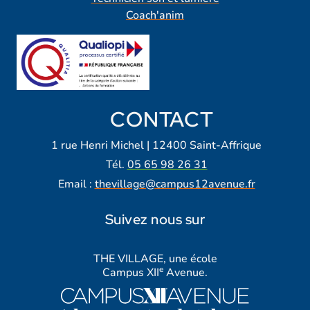
Coach'anim
CONTACT
1 rue Henri Michel | 12400 Saint-Affrique
Tél.
05 65 98 26 31
Email :
thevillage@campus12avenue.fr
Suivez nous sur
Lien vers notre page Facebook
Lien vers notre page Tiktok
Lien vers notre page Instagra
Lien vers notre LinkedIn
Lien vers notre chaine Yout
THE VILLAGE, une école
e
Campus XII
Avenue.