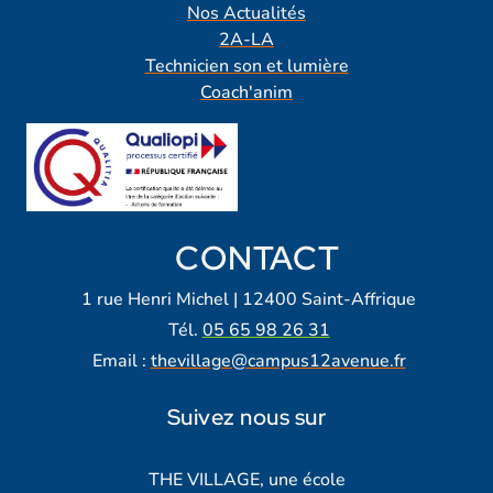
Nos Actualités
2A-LA
Technicien son et lumière
Coach'anim
CONTACT
1 rue Henri Michel | 12400 Saint-Affrique
Tél.
05 65 98 26 31
Email :
thevillage@campus12avenue.fr
Suivez nous sur
Lien vers notre page Facebook
Lien vers notre page Tiktok
Lien vers notre page Instagra
Lien vers notre LinkedIn
Lien vers notre chaine Yout
THE VILLAGE, une école